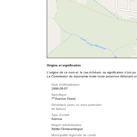
Origine et signification
L'origine de ce nom et, le cas échéant, sa signification n’ont p
La Commission de toponymie invite toute personne détenant une 
Date d'officialisation
1996-06-07
Spécifique
e
7
Avenue Ouest
Générique (avec ou sans particules
de liaison)
Type d'entité
Avenue
Région administrative
Abitibi-Témiscamingue
Municipalité régionale de comté