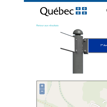
Passer
au
contenu
Retour aux résultats
e
7
Ave
+
−