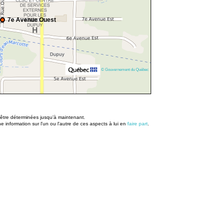
7e Avenue Ouest
© Gouvernement du Québec
u être déterminées jusqu’à maintenant.
information sur l'un ou l'autre de ces aspects à lui en
faire part
.