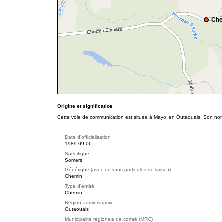
Che
Origine et signification
Cette voie de communication est située à Mayo, en Outaouais. Son nom r
Date d'officialisation
1989-09-06
Spécifique
Somers
Générique (avec ou sans particules de liaison)
Chemin
Type d'entité
Chemin
Région administrative
Outaouais
Municipalité régionale de comté (MRC)