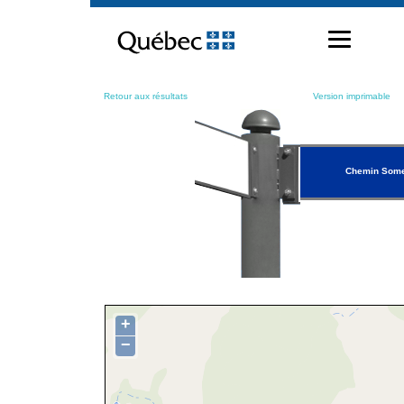
Passer
au
contenu
Retour aux résultats
Version imprimable
Chemin Som
+
−