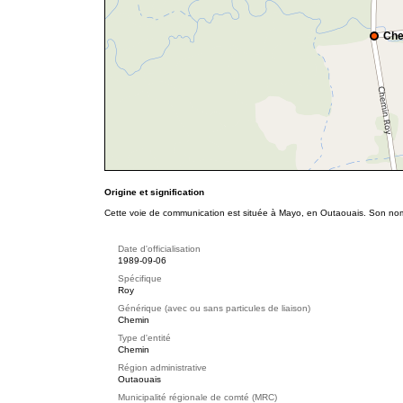
Che
Origine et signification
Cette voie de communication est située à Mayo, en Outaouais. Son nom r
Date d'officialisation
1989-09-06
Spécifique
Roy
Générique (avec ou sans particules de liaison)
Chemin
Type d'entité
Chemin
Région administrative
Outaouais
Municipalité régionale de comté (MRC)