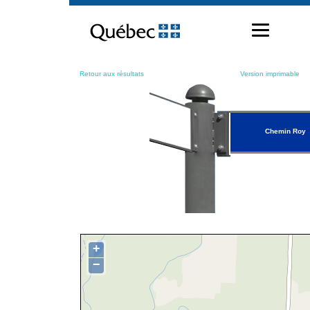
Passer
au
contenu
Retour aux résultats
Version imprimable
Chemin Roy
+
−