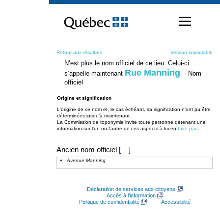
Passer
au
contenu
Retour aux résultats
Version imprimable
N’est plus le nom officiel de ce lieu. Celui-ci
Rue Manning
s’appelle maintenant
- Nom
officiel
Origine et signification
L'origine de ce nom et, le cas échéant, sa signification n’ont pu être
déterminées jusqu’à maintenant.
La Commission de toponymie invite toute personne détenant une
information sur l'un ou l'autre de ces aspects à lui en
faire part
.
Ancien nom officiel
[ – ]
Avenue Manning
Déclaration de services aux citoyens
Accès à l’information
Politique de confidentialité
Accessibilité