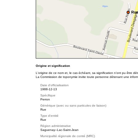
Rue
Origine et signification
L'origine de ce nom et, le cas échéant, sa signification n’ont pu être d
La Commission de toponymie invite toute personne détenant une informat
Date d'officialisation
1988-12-13
Spécifique
Perron
Générique (avec ou sans particules de liaison)
Rue
Type d'entité
Rue
Région administrative
Saguenay–Lac-Saint-Jean
Municipalité régionale de comté (MRC)