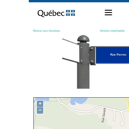
Passer
au
contenu
Retour aux résultats
Version imprimable
Rue Perron
+
−