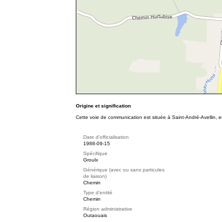
Origine et signification
Cette voie de communication est située à Saint-André-Avellin, e
Date d'officialisation
1988-09-15
Spécifique
Groulx
Générique (avec ou sans particules
de liaison)
Chemin
Type d'entité
Chemin
Région administrative
Outaouais