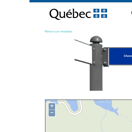
Passer
au
contenu
Retour aux résultats
Chem
+
−