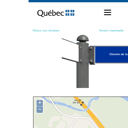
Passer
au
contenu
Retour aux résultats
Version imprimable
Chemin de la
+
−