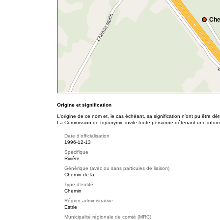
Che
Origine et signification
L'origine de ce nom et, le cas échéant, sa signification n’ont pu être d
La Commission de toponymie invite toute personne détenant une informat
Date d'officialisation
1996-12-13
Spécifique
Rivière
Générique (avec ou sans particules de liaison)
Chemin de la
Type d'entité
Chemin
Région administrative
Estrie
Municipalité régionale de comté (MRC)