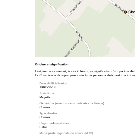
Che
Origine et signification
L'origine de ce nom et, le cas échéant, sa signification n’ont pu être d
La Commission de toponymie invite toute personne détenant une informat
Date d'officialisation
1997-08-14
Spécifique
Mayette
Générique (avec ou sans particules de liaison)
Chemin
Type d'entité
Chemin
Région administrative
Estrie
Municipalité régionale de comté (MRC)