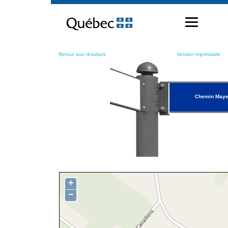
Passer
au
contenu
Retour aux résultats
Version imprimable
Chemin Maye
+
−