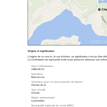
Che
Origine et signification
L'origine de ce nom et, le cas échéant, sa signification n’ont pu être d
La Commission de toponymie invite toute personne détenant une informat
Date d'officialisation
1988-09-15
Spécifique
Baie-du-Lac
Générique (avec ou sans particules de liaison)
Chemin de la
Type d'entité
Chemin
Région administrative
Laurentides
Municipalité régionale de comté (MRC)