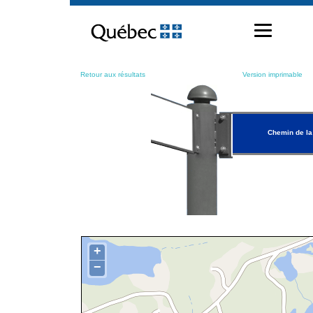
Passer
au
contenu
Retour aux résultats
Version imprimable
Chemin de la
+
−