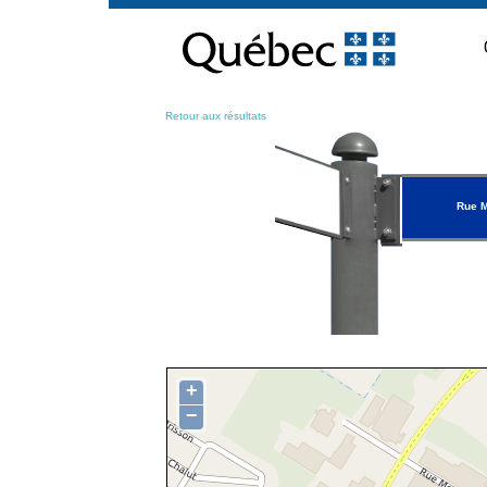
Passer
au
contenu
Retour aux résultats
Rue M
+
−