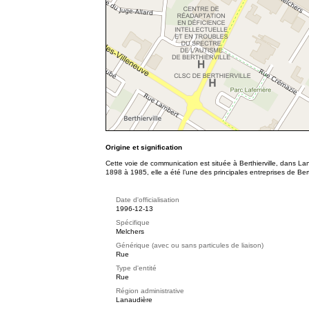
Origine et signification
Cette voie de communication est située à Berthierville, dans Lan
1898 à 1985, elle a été l’une des principales entreprises de Berth
Date d'officialisation
1996-12-13
Spécifique
Melchers
Générique (avec ou sans particules de liaison)
Rue
Type d'entité
Rue
Région administrative
Lanaudière