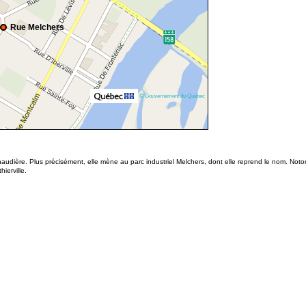
Rue Melchers
© Gouvernement du Québec
audière. Plus précisément, elle mène au parc industriel Melchers, dont elle reprend le nom. Notons
ierville.