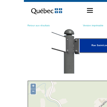
Passer
au
contenu
Retour aux résultats
Version imprimable
Rue Saint-Lo
+
−