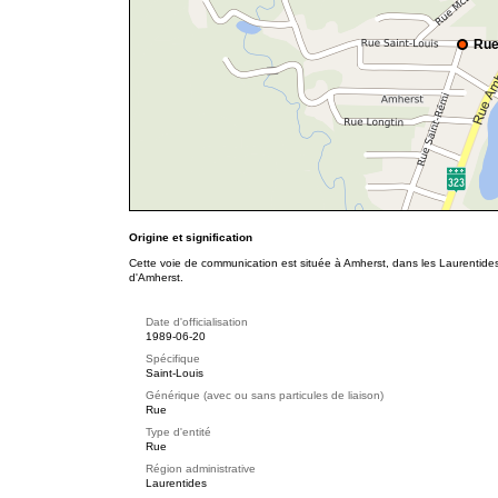
Rue
Origine et signification
Cette voie de communication est située à Amherst, dans les Laurentides
d'Amherst.
Date d'officialisation
1989-06-20
Spécifique
Saint-Louis
Générique (avec ou sans particules de liaison)
Rue
Type d'entité
Rue
Région administrative
Laurentides