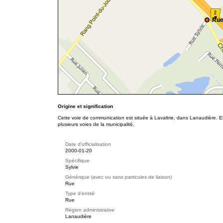
Rue
Origine et signification
Cette voie de communication est située à Lavaltrie, dans Lanaudière. E
plusieurs voies de la municipalité.
Date d'officialisation
2000-01-20
Spécifique
Sylvie
Générique (avec ou sans particules de liaison)
Rue
Type d'entité
Rue
Région administrative
Lanaudière