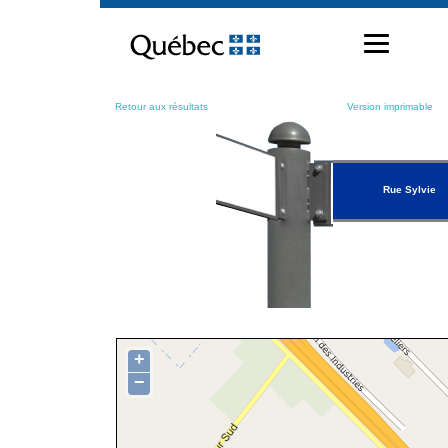
Passer
au
contenu
Retour aux résultats
Version imprimable
Rue Sylvie
+
−