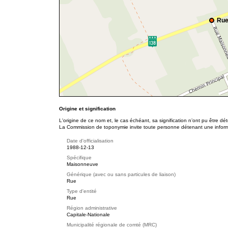
Rue
Origine et signification
L'origine de ce nom et, le cas échéant, sa signification n’ont pu être d
La Commission de toponymie invite toute personne détenant une informat
Date d'officialisation
1988-12-13
Spécifique
Maisonneuve
Générique (avec ou sans particules de liaison)
Rue
Type d'entité
Rue
Région administrative
Capitale-Nationale
Municipalité régionale de comté (MRC)