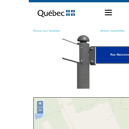
Passer
au
contenu
Retour aux résultats
Version imprimable
Rue Maisonn
+
−