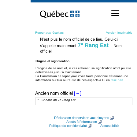
Passer
au
contenu
Retour aux résultats
Version imprimable
N’est plus le nom officiel de ce lieu. Celui-ci
e
7
Rang Est
s’appelle maintenant
- Nom
officiel
Origine et signification
L'origine de ce nom et, le cas échéant, sa signification n’ont pu être
déterminées jusqu’à maintenant.
La Commission de toponymie invite toute personne détenant une
information sur l'un ou l'autre de ces aspects à lui en
faire part
.
Ancien nom officiel
[ – ]
Chemin du 7e-Rang Est
Déclaration de services aux citoyens
Accès à l’information
Politique de confidentialité
Accessibilité