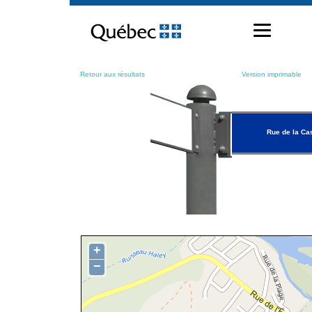
Passer
au
contenu
Retour aux résultats
Version imprimable
Rue de la Ca
+
−