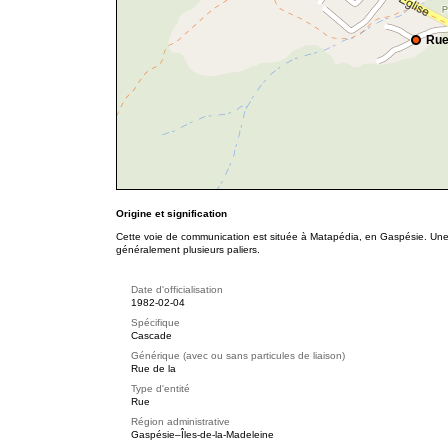
Rue
Origine et signification
Cette voie de communication est située à Matapédia, en Gaspésie. Une
généralement plusieurs paliers.
Date d'officialisation
1982-02-04
Spécifique
Cascade
Générique (avec ou sans particules de liaison)
Rue de la
Type d'entité
Rue
Région administrative
Gaspésie–Îles-de-la-Madeleine