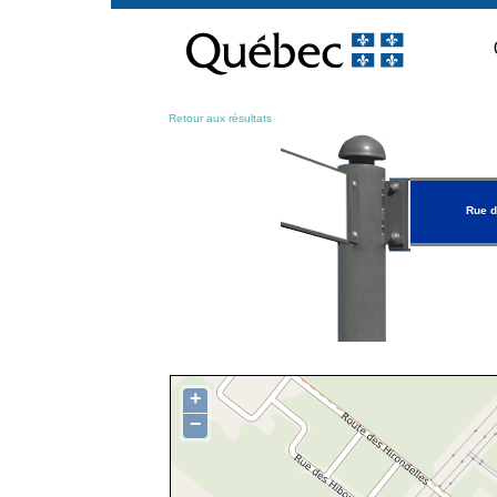
Passer
au
contenu
Retour aux résultats
Rue d
+
−