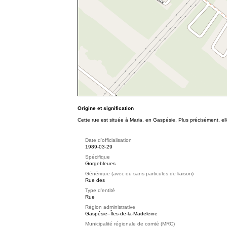
Origine et signification
Cette rue est située à Maria, en Gaspésie. Plus précisément, e
Date d'officialisation
1989-03-29
Spécifique
Gorgebleues
Générique (avec ou sans particules de liaison)
Rue des
Type d'entité
Rue
Région administrative
Gaspésie–Îles-de-la-Madeleine
Municipalité régionale de comté (MRC)