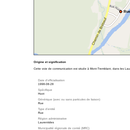
Rue
Origine et signification
Cette voie de communication est située à Mont-Tremblant, dans les Laur
Date d'officialisation
1998-08-28
Spécifique
Huot
Générique (avec ou sans particules de liaison)
Rue
Type d'entité
Rue
Région administrative
Laurentides
Municipalité régionale de comté (MRC)