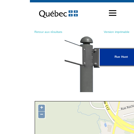
Passer
au
contenu
Retour aux résultats
Version imprimable
Rue Huot
+
−