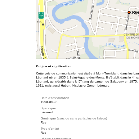
Rue
Origine et signification
Cette voie de communication est située à Mont-Tremblant, dans les Lau
e
Léonard né en 1835 à Saint-Agathe-des-Monts. Il s'établit dans le 4
ra
e
Léonard, qui s'établit dans le 5
rang du canton de Salaberry en 1875, 
1911, mais aussi Hubert, Nicolas et Zénon Léonard.
Date d'officialisation
1998-08-28
Spécifique
Léonard
Générique (avec ou sans particules de liaison)
Rue
Type d'entité
Rue
Région administrative