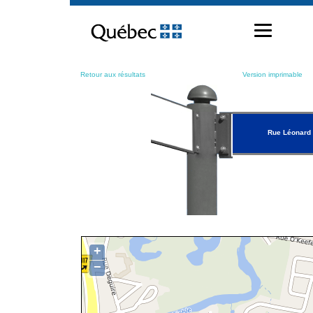
Passer
au
contenu
Retour aux résultats
Version imprimable
Rue Léonard
+
−