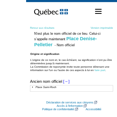
Passer
au
contenu
Retour aux résultats
Version imprimable
N’est plus le nom officiel de ce lieu. Celui-ci
Place Denise-
s’appelle maintenant
Pelletier
- Nom officiel
Origine et signification
L'origine de ce nom et, le cas échéant, sa signification n’ont pu être
déterminées jusqu’à maintenant.
La Commission de toponymie invite toute personne détenant une
information sur l'un ou l'autre de ces aspects à lui en
faire part
.
Ancien nom officiel
[ – ]
Place Saint-Roch
Déclaration de services aux citoyens
Accès à l’information
Politique de confidentialité
Accessibilité