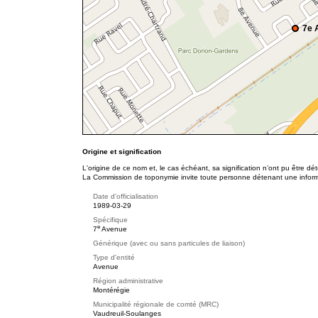
7e 
Origine et signification
L'origine de ce nom et, le cas échéant, sa signification n’ont pu être d
La Commission de toponymie invite toute personne détenant une informat
Date d'officialisation
1989-03-29
Spécifique
e
7
Avenue
Générique (avec ou sans particules de liaison)
Type d'entité
Avenue
Région administrative
Montérégie
Municipalité régionale de comté (MRC)
Vaudreuil-Soulanges