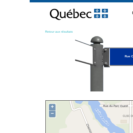
Passer
au
contenu
Retour aux résultats
Rue 
+
−