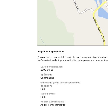
Origine et signification
L'origine de ce nom et, le cas échéant, sa signification n’ont p
La Commission de toponymie invite toute personne détenant une 
Date d'officialisation
1990-06-20
Spécifique
Champagne
Générique (avec ou sans particules
de liaison)
Rue
Type d'entité
Rue
Région administrative
Abitibi-Témiscamingue