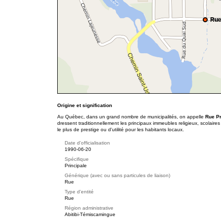
Rue
Origine et signification
Au Québec, dans un grand nombre de municipalités, on appelle
Rue P
dressent traditionnellement les principaux immeubles religieux, scolaire
le plus de prestige ou d'utilité pour les habitants locaux.
Date d'officialisation
1990-06-20
Spécifique
Principale
Générique (avec ou sans particules de liaison)
Rue
Type d'entité
Rue
Région administrative
Abitibi-Témiscamingue