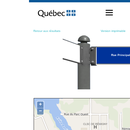
Passer
au
contenu
Retour aux résultats
Version imprimable
Rue Principa
+
−