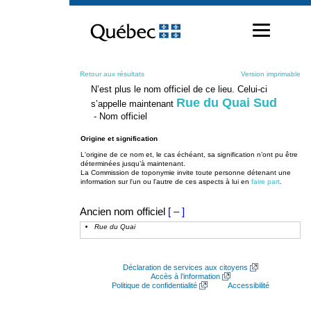
Passer
au
contenu
Retour aux résultats
Version imprimable
N’est plus le nom officiel de ce lieu. Celui-ci
Rue du Quai Sud
s’appelle maintenant
- Nom officiel
Origine et signification
L'origine de ce nom et, le cas échéant, sa signification n’ont pu être
déterminées jusqu’à maintenant.
La Commission de toponymie invite toute personne détenant une
information sur l'un ou l'autre de ces aspects à lui en
faire part
.
Ancien nom officiel
[ – ]
Rue du Quai
Déclaration de services aux citoyens
Accès à l’information
Politique de confidentialité
Accessibilité