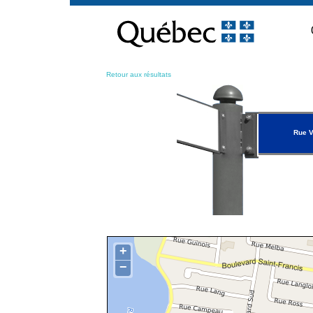
Passer
au
contenu
Retour aux résultats
Rue V
+
−