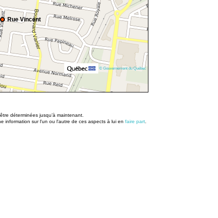
Rue Vincent
© Gouvernement du Québec
u être déterminées jusqu’à maintenant.
information sur l'un ou l'autre de ces aspects à lui en
faire part
.