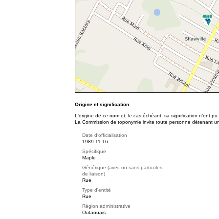
Origine et signification
L'origine de ce nom et, le cas échéant, sa signification n’ont p
La Commission de toponymie invite toute personne détenant une 
Date d'officialisation
1989-11-16
Spécifique
Maple
Générique (avec ou sans particules
de liaison)
Rue
Type d'entité
Rue
Région administrative
Outaouais