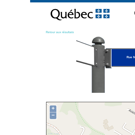
Passer
au
contenu
Retour aux résultats
Rue 
+
−