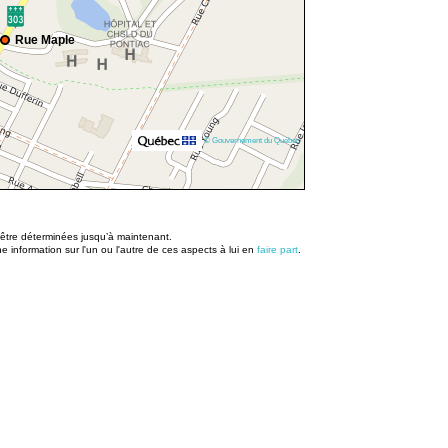
Rue Maple
© Gouvernement du Québec
u être déterminées jusqu’à maintenant.
information sur l'un ou l'autre de ces aspects à lui en
faire part
.