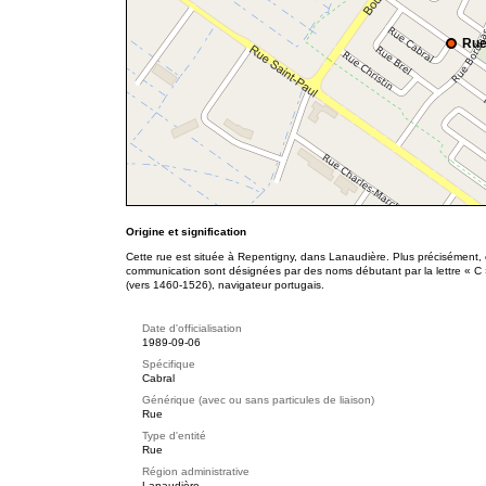
Rue
Origine et signification
Cette rue est située à Repentigny, dans Lanaudière. Plus précisément, 
communication sont désignées par des noms débutant par la lettre « C »
(vers 1460-1526), navigateur portugais.
Date d'officialisation
1989-09-06
Spécifique
Cabral
Générique (avec ou sans particules de liaison)
Rue
Type d'entité
Rue
Région administrative
Lanaudière