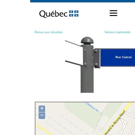
Passer
au
contenu
Retour aux résultats
Version imprimable
Rue Cabral
+
−