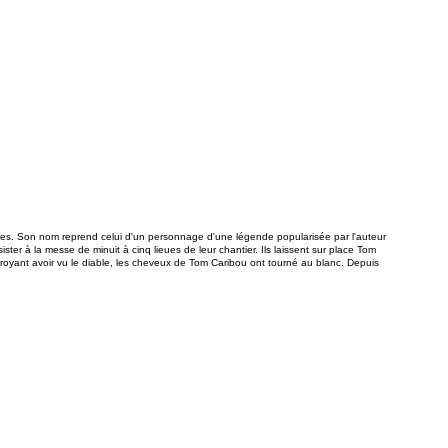
ues. Son nom reprend celui d'un personnage d'une légende popularisée par l'auteur
er à la messe de minuit à cinq lieues de leur chantier. Ils laissent sur place Tom
royant avoir vu le diable, les cheveux de Tom Caribou ont tourné au blanc. Depuis