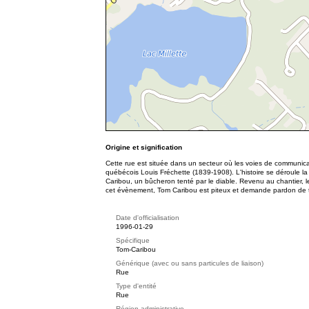
Origine et signification
Cette rue est située dans un secteur où les voies de communic
québécois Louis Fréchette (1839-1908). L'histoire se déroule la
Caribou, un bûcheron tenté par le diable. Revenu au chantier, 
cet évènement, Tom Caribou est piteux et demande pardon de 
Date d'officialisation
1996-01-29
Spécifique
Tom-Caribou
Générique (avec ou sans particules de liaison)
Rue
Type d'entité
Rue
Région administrative