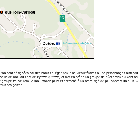
Rue Tom-Caribou
© Gouvernement du Québec
ation sont désignées par des noms de légendes, d’œuvres littéraires ou de personnages historiq
 veille de Noël au nord de Bytown (Ottawa) et met en scène un groupe de bûcherons qui vont assist
le groupe trouve Tom Caribou mal en point et accroché à un arbre, figé de peur devant un ours. C
tous ses gestes.