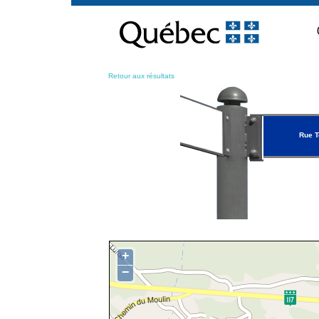
Passer
au
contenu
Retour aux résultats
Rue T
+
−