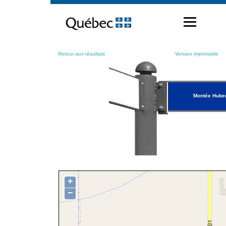
Passer
au
contenu
Retour aux résultats
Version imprimable
Montée Huber
+
−