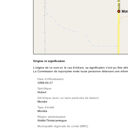
Mon
Origine et signification
L'origine de ce nom et, le cas échéant, sa signification n’ont pu être d
La Commission de toponymie invite toute personne détenant une informat
Date d'officialisation
1998-04-17
Spécifique
Hubert
Générique (avec ou sans particules de liaison)
Montée
Type d'entité
Montée
Région administrative
Abitibi-Témiscamingue
Municipalité régionale de comté (MRC)