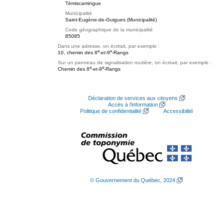
Témiscamingue
Municipalité
Saint-Eugène-de-Guigues (Municipalité)
Code géographique de la municipalité
85085
Dans une adresse, on écrirait, par exemple :
e
e
10, chemin des 8
-et-9
-Rangs
Sur un panneau de signalisation routière, on écrirait, par exemple :
e
e
Chemin des 8
-et-9
-Rangs
Déclaration de services aux citoyens
Accès à l’information
Politique de confidentialité
Accessibilité
© Gouvernement du Québec, 2024