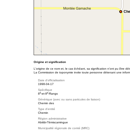
Che
Origine et signification
L'origine de ce nom et, le cas échéant, sa signification n’ont pu être d
La Commission de toponymie invite toute personne détenant une informat
Date d'officialisation
1998-04-17
Spécifique
e
e
8
-et-9
-Rangs
Générique (avec ou sans particules de liaison)
Chemin des
Type d'entité
Chemin
Région administrative
Abitibi-Témiscamingue
Municipalité régionale de comté (MRC)