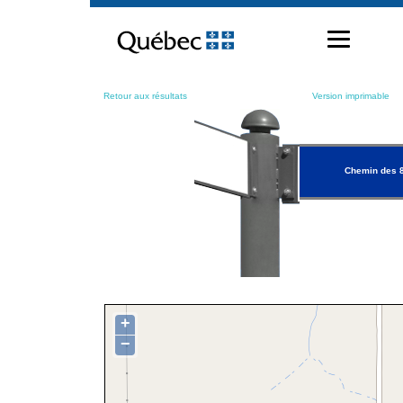
Passer
au
contenu
Retour aux résultats
Version imprimable
Chemin des 
+
−