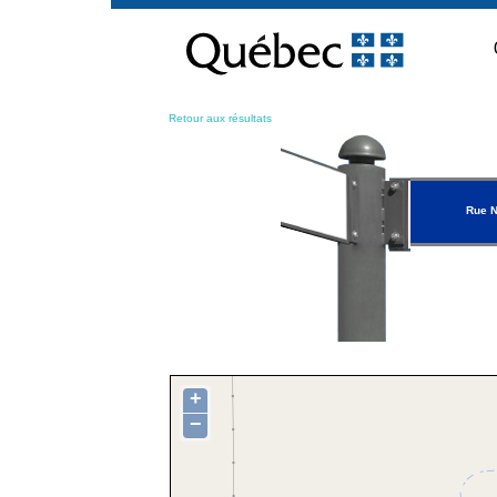
Passer
au
contenu
Retour aux résultats
Rue N
+
−