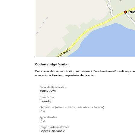
Rue
Origine et signification
Cette voie de communication est située à Deschambault-Grondines, dans
souvenir de l'ancien propriétaire de la voie.
Date d'officialisation
1990-06-20
Spécifique
Beaudry
Générique (avec ou sans particules de liaison)
Rue
Type d'entité
Rue
Région administrative
Capitale-Nationale