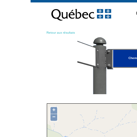
Passer
au
contenu
Retour aux résultats
Chem
+
−