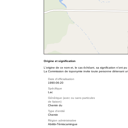
Origine et signification
L'origine de ce nom et, le cas échéant, sa signification n’ont p
La Commission de toponymie invite toute personne détenant une 
Date d'officialisation
1990-06-20
Spécifique
Lac
Générique (avec ou sans particules
de liaison)
Chemin du
Type d'entité
Chemin
Région administrative
Abitibi-Témiscamingue