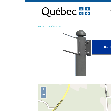
Passer
au
contenu
Retour aux résultats
Rue C
+
−