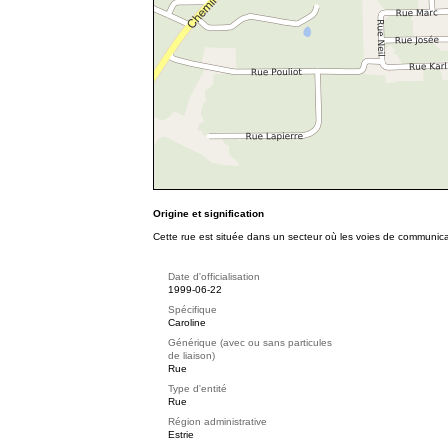
Origine et signification
Cette rue est située dans un secteur où les voies de communica
Date d'officialisation
1999-06-22
Spécifique
Caroline
Générique (avec ou sans particules
de liaison)
Rue
Type d'entité
Rue
Région administrative
Estrie