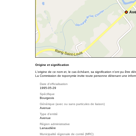
Ave
Origine et signification
L'origine de ce nom et, le cas échéant, sa signification n’ont pu être d
La Commission de toponymie invite toute personne détenant une informat
Date d'officialisation
1995-05-29
Spécifique
Bourgeois
Générique (avec ou sans particules de liaison)
Avenue
Type d'entité
Avenue
Région administrative
Lanaudière
Municipalité régionale de comté (MRC)