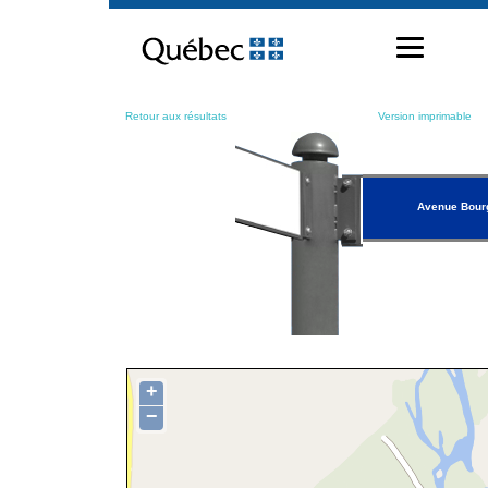
Passer
au
contenu
Retour aux résultats
Version imprimable
Avenue Bour
+
−