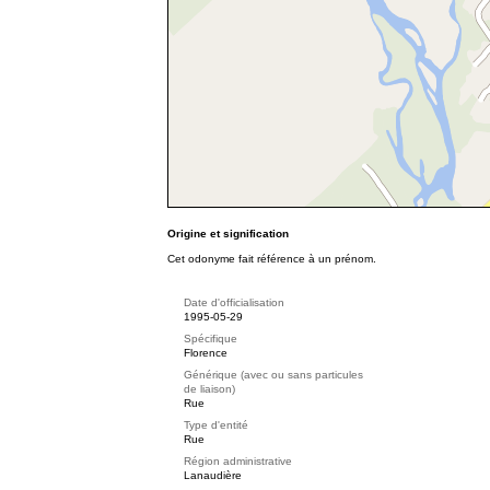
Origine et signification
Cet odonyme fait référence à un prénom.
Date d'officialisation
1995-05-29
Spécifique
Florence
Générique (avec ou sans particules
de liaison)
Rue
Type d'entité
Rue
Région administrative
Lanaudière