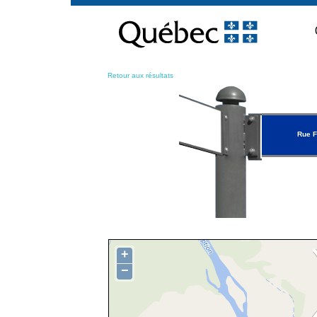
Passer
au
contenu
Retour aux résultats
Rue F
+
−