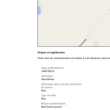
Origine et signification
Cette voie de communication est située à Les Hauteurs, dans le
Date d'officialisation
1990-08-21
Spécifique
Deschênes
Générique (avec ou sans particules
de liaison)
Rue
Type d'entité
Rue
Région administrative
Bas-Saint-Laurent