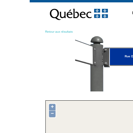
Passer
au
contenu
Retour aux résultats
Rue 
+
−