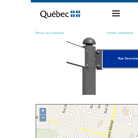
Passer
au
contenu
Retour aux résultats
Version imprimable
Rue Desrosi
+
−