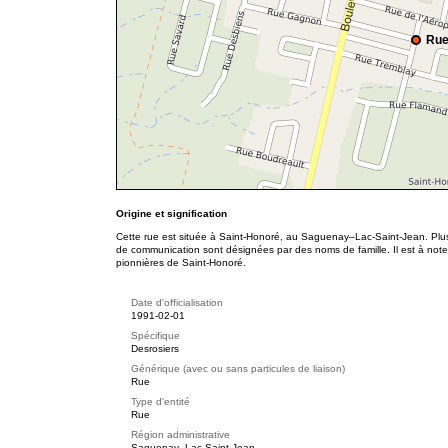
Rue
Origine et signification
Cette rue est située à Saint-Honoré, au Saguenay–Lac-Saint-Jean. Plus
de communication sont désignées par des noms de famille. Il est à noter q
pionnières de Saint-Honoré.
Date d'officialisation
1991-02-01
Spécifique
Desrosiers
Générique (avec ou sans particules de liaison)
Rue
Type d'entité
Rue
Région administrative
Saguenay–Lac-Saint-Jean