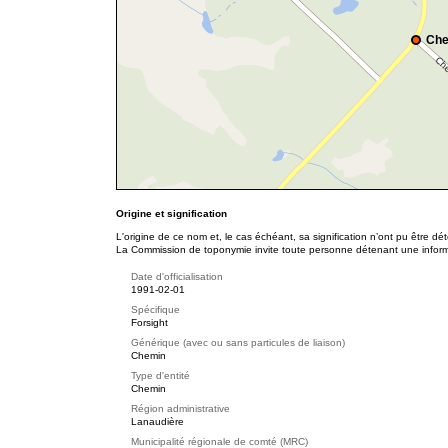
Che
Origine et signification
L'origine de ce nom et, le cas échéant, sa signification n’ont pu être d
La Commission de toponymie invite toute personne détenant une informat
Date d'officialisation
1991-02-01
Spécifique
Forsight
Générique (avec ou sans particules de liaison)
Chemin
Type d'entité
Chemin
Région administrative
Lanaudière
Municipalité régionale de comté (MRC)