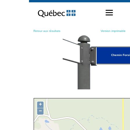
Passer
au
contenu
Retour aux résultats
Version imprimable
Chemin Forsi
+
−