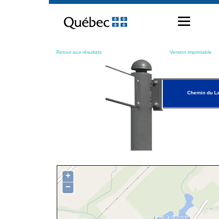
Passer
au
contenu
Retour aux résultats
Version imprimable
Chemin du La
+
−