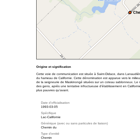
Che
Origine et signification
Cette voie de communication est située à Saint-Didace, dans Lanaudière.
du hameau de Californie. Cette dénomination est apparue vers le milie
de la seigneurie de Maskinongé situées sur un coteau sablonneux. Le n
des gens, après une tentative infructueuse d'établissement en Californie 
plus pauvres qu'avant.
Date d'officialisation
1993-03-05
Spécifique
Lac-Californie
Générique (avec ou sans particules de liaison)
Chemin du
Type d'entité
Chemin