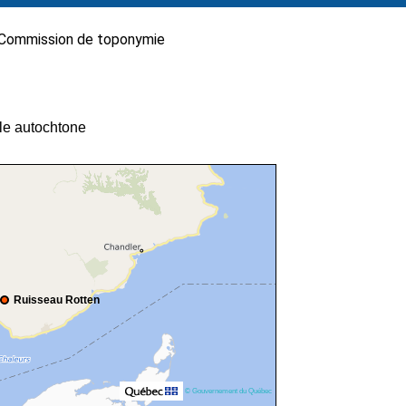
Commission de toponymie
lle autochtone
Ruisseau Rotten
© Gouvernement du Québec