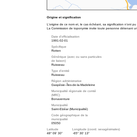
Origine et signification
L'origine de ce nom et, le cas échéant, sa signification n’ont p
La Commission de toponymie invite toute personne détenant une 
Date d'officialisation
1991-02-01
Spécifique
Rotten
Générique (avec ou sans particules
de liaison)
Ruisseau
Type d'entité
Ruisseau
Région administrative
Gaspésie–Îles-de-la-Madeleine
Municipalité régionale de comté
(MRC)
Bonaventure
Municipalité
Saint-Elzéar (Municipalité)
Code géographique de la
municipalité
05050
Latitude Longitude (coord. sexagésimales)
48° 09' 30"
-65° 30' 13"