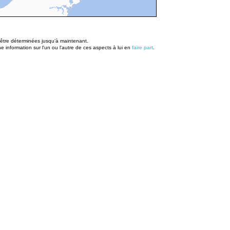
u être déterminées jusqu’à maintenant.
information sur l'un ou l'autre de ces aspects à lui en
faire part
.