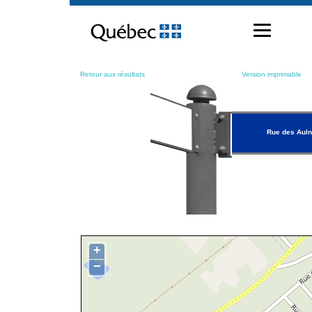
Passer
au
contenu
Retour aux résultats
Version imprimable
Rue des Aul
+
−