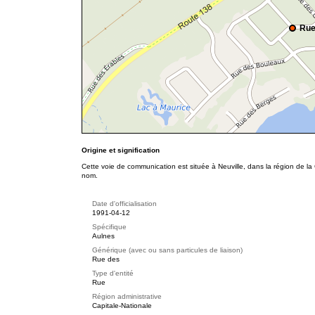
Rue
Origine et signification
Cette voie de communication est située à Neuville, dans la région de la
nom.
Date d'officialisation
1991-04-12
Spécifique
Aulnes
Générique (avec ou sans particules de liaison)
Rue des
Type d'entité
Rue
Région administrative
Capitale-Nationale