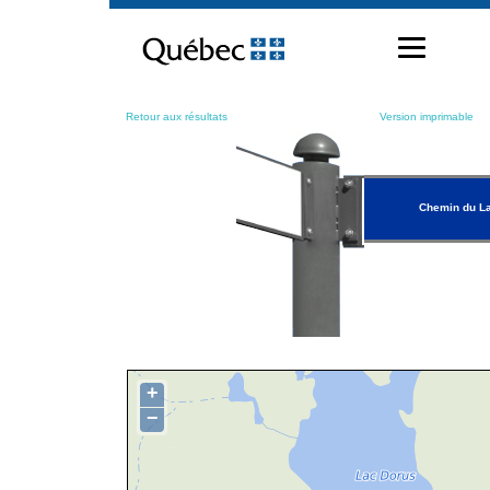
Passer
au
contenu
Retour aux résultats
Version imprimable
Chemin du L
+
−