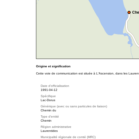
Che
Origine et signification
Cette voie de communication est située à L'Ascension, dans les Lauren
Date d'officialisation
1991-04-12
Spécifique
Lac-Dorus
Générique (avec ou sans particules de liaison)
Chemin du
Type d'entité
Chemin
Région administrative
Laurentides
Municipalité régionale de comté (MRC)