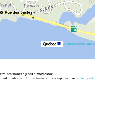
Rue des Saules
© Gouvernement du Québec
u être déterminées jusqu’à maintenant.
information sur l'un ou l'autre de ces aspects à lui en
faire part
.