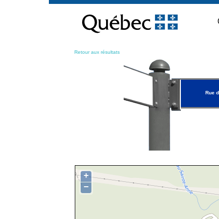
Passer
au
contenu
Retour aux résultats
Rue d
+
−