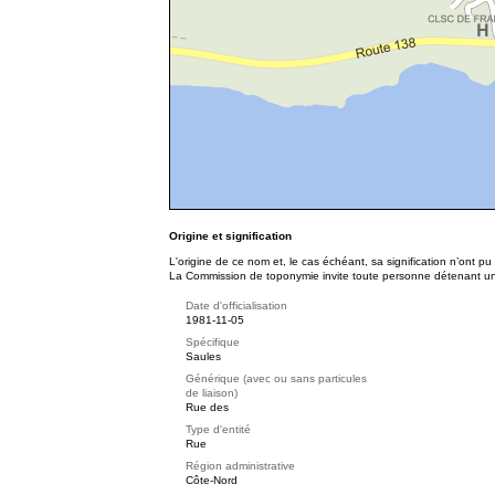
Origine et signification
L'origine de ce nom et, le cas échéant, sa signification n’ont p
La Commission de toponymie invite toute personne détenant une 
Date d'officialisation
1981-11-05
Spécifique
Saules
Générique (avec ou sans particules
de liaison)
Rue des
Type d'entité
Rue
Région administrative
Côte-Nord