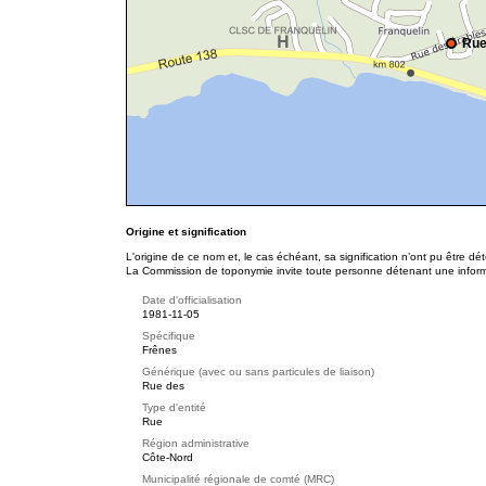
Rue
Origine et signification
L'origine de ce nom et, le cas échéant, sa signification n’ont pu être d
La Commission de toponymie invite toute personne détenant une informat
Date d'officialisation
1981-11-05
Spécifique
Frênes
Générique (avec ou sans particules de liaison)
Rue des
Type d'entité
Rue
Région administrative
Côte-Nord
Municipalité régionale de comté (MRC)