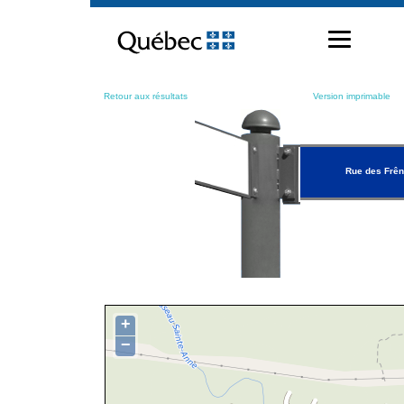
Passer
au
contenu
Retour aux résultats
Version imprimable
Rue des Frê
+
−