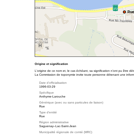
Rue
Origine et signification
L'origine de ce nom et, le cas échéant, sa signification n’ont pu être d
La Commission de toponymie invite toute personne détenant une informat
Date d'officialisation
1996-03-29
Spécifique
Anthyme-Larouche
Générique (avec ou sans particules de liaison)
Rue
Type d'entité
Rue
Région administrative
Saguenay–Lac-Saint-Jean
Municipalité régionale de comté (MRC)