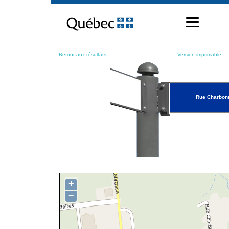
Passer
au
contenu
Retour aux résultats
Version imprimable
Rue Charbon
+
−