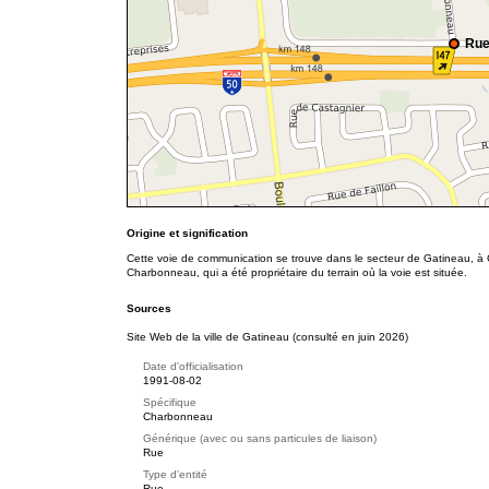
Rue
Origine et signification
Cette voie de communication se trouve dans le secteur de Gatineau, à 
Charbonneau, qui a été propriétaire du terrain où la voie est située.
Sources
Site Web de la ville de Gatineau (consulté en juin 2026)
Date d'officialisation
1991-08-02
Spécifique
Charbonneau
Générique (avec ou sans particules de liaison)
Rue
Type d'entité
Rue