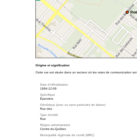
Rue
Origine et signification
Cette rue est située dans un secteur où les voies de communication so
Date d'officialisation
1994-12-09
Spécifique
Éperviers
Générique (avec ou sans particules de liaison)
Rue des
Type d'entité
Rue
Région administrative
Centre-du-Québec
Municipalité régionale de comté (MRC)