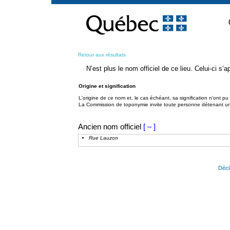
Passer
au
contenu
Retour aux résultats
N’est plus le nom officiel de ce lieu. Celui-ci s
Origine et signification
L'origine de ce nom et, le cas échéant, sa signification n’ont p
La Commission de toponymie invite toute personne détenant une 
Ancien nom officiel
[ – ]
Rue Lauzon
Décl