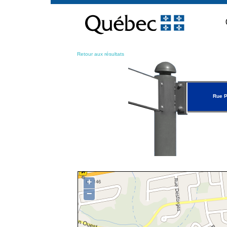
Passer
au
contenu
Retour aux résultats
Rue P
+
−