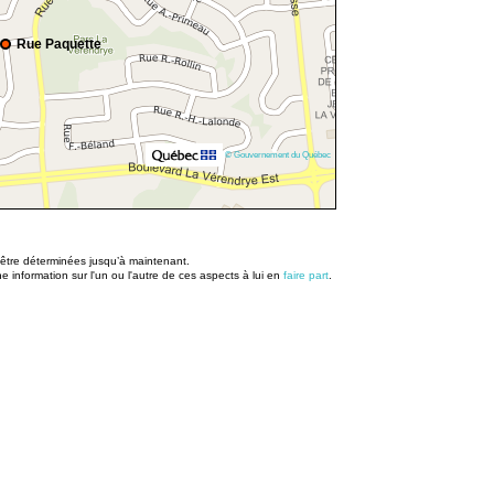
Rue Paquette
© Gouvernement du Québec
u être déterminées jusqu’à maintenant.
information sur l'un ou l'autre de ces aspects à lui en
faire part
.