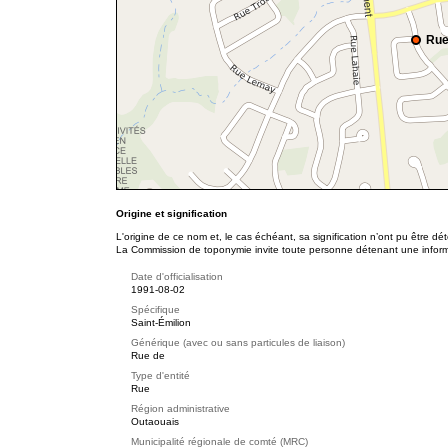
Rue
Origine et signification
L'origine de ce nom et, le cas échéant, sa signification n’ont pu être d
La Commission de toponymie invite toute personne détenant une informat
Date d'officialisation
1991-08-02
Spécifique
Saint-Émilion
Générique (avec ou sans particules de liaison)
Rue de
Type d'entité
Rue
Région administrative
Outaouais
Municipalité régionale de comté (MRC)