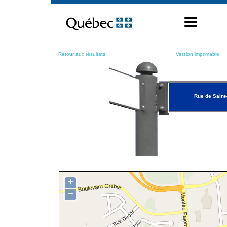
Passer
au
contenu
Retour aux résultats
Version imprimable
Rue de Saint
+
−